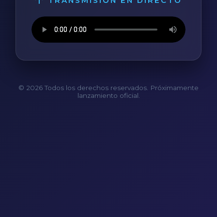
TRANSMISIÓN EN DIRECTO
© 2026 Todos los derechos reservados. Próximamente
lanzamiento oficial.