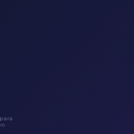
 para
vo.