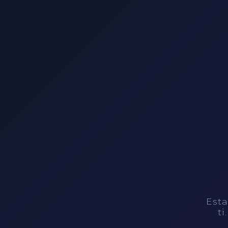
Esta
ti