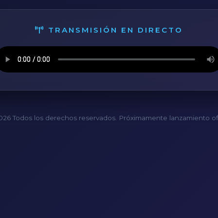
TRANSMISIÓN EN DIRECTO
26 Todos los derechos reservados. Próximamente lanzamiento ofi