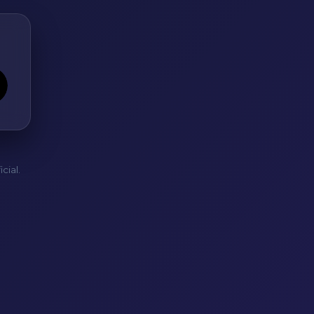
cial.