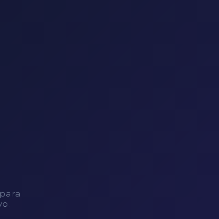
 para
vo.