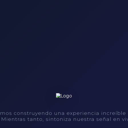
mos construyendo una experiencia increíble
. Mientras tanto, sintoniza nuestra señal en vi