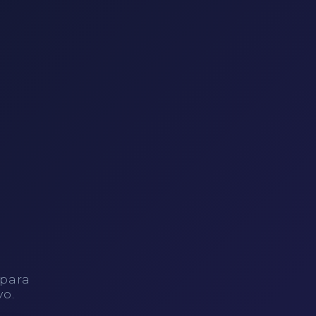
 para
vo.