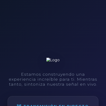
Estamos construyendo una
experiencia increíble para ti. Mientras
tanto, sintoniza nuestra señal en vivo.