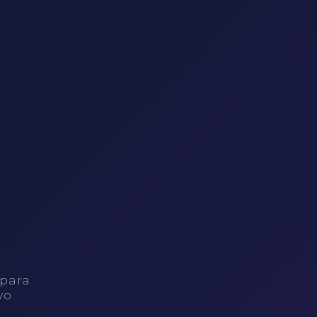
 para
vo.