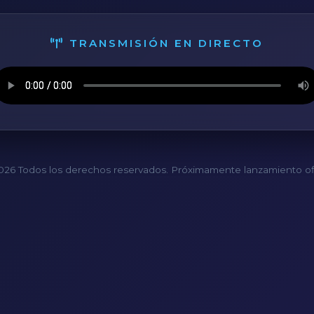
TRANSMISIÓN EN DIRECTO
26 Todos los derechos reservados. Próximamente lanzamiento ofi