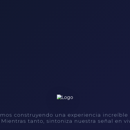
mos construyendo una experiencia increíble
. Mientras tanto, sintoniza nuestra señal en vi