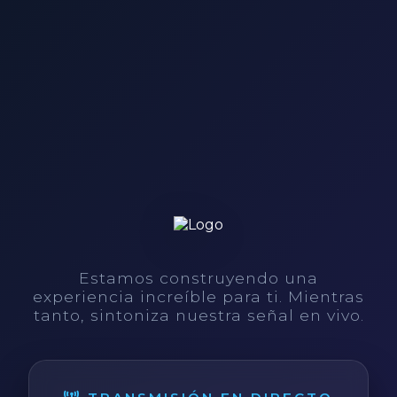
Estamos construyendo una
experiencia increíble para ti. Mientras
tanto, sintoniza nuestra señal en vivo.