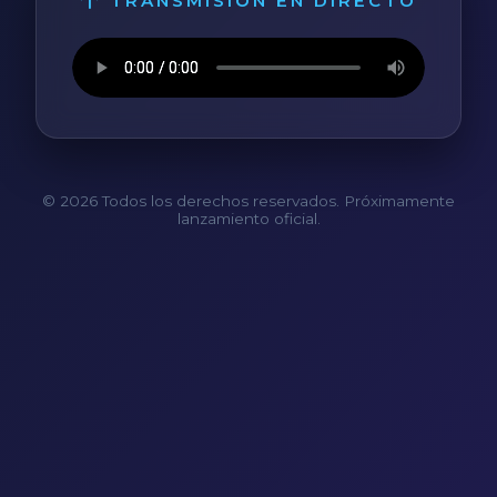
TRANSMISIÓN EN DIRECTO
© 2026 Todos los derechos reservados. Próximamente
lanzamiento oficial.