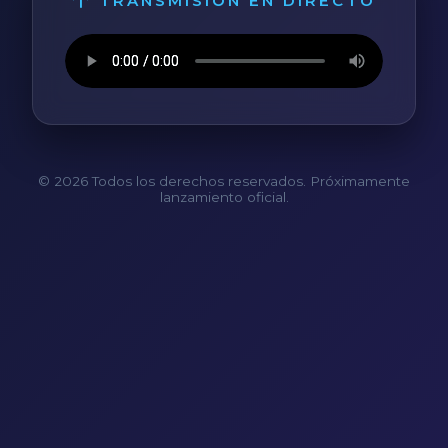
TRANSMISIÓN EN DIRECTO
© 2026 Todos los derechos reservados. Próximamente
lanzamiento oficial.