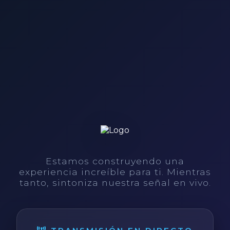
Estamos construyendo una
experiencia increíble para ti. Mientras
tanto, sintoniza nuestra señal en vivo.