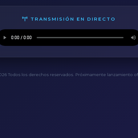
TRANSMISIÓN EN DIRECTO
26 Todos los derechos reservados. Próximamente lanzamiento ofi