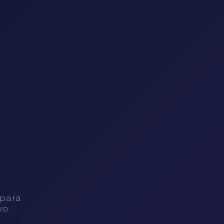
 para
vo.