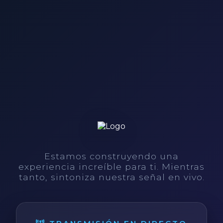
Estamos construyendo una
experiencia increíble para ti. Mientras
tanto, sintoniza nuestra señal en vivo.