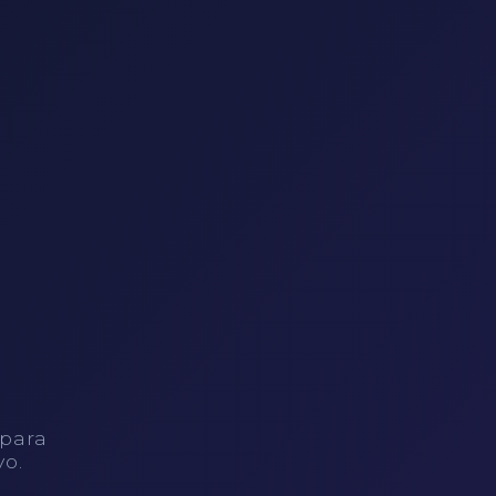
 para
vo.