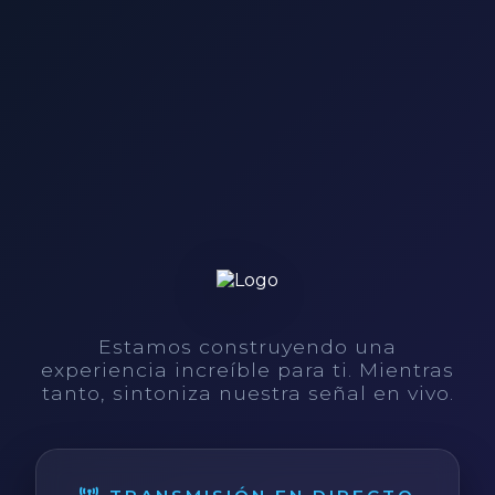
Estamos construyendo una
experiencia increíble para ti. Mientras
tanto, sintoniza nuestra señal en vivo.