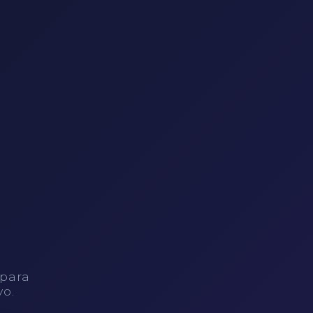
 para
vo.