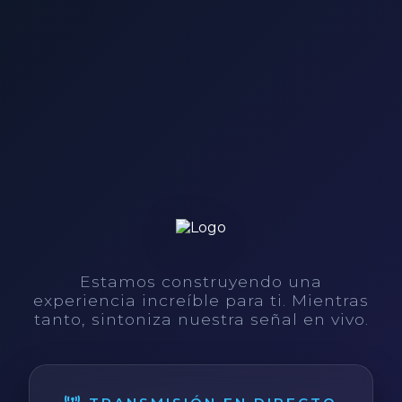
Estamos construyendo una
experiencia increíble para ti. Mientras
tanto, sintoniza nuestra señal en vivo.