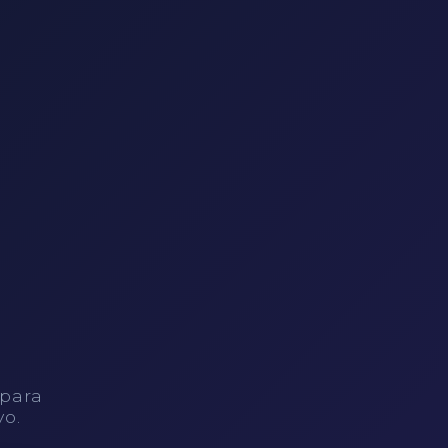
 para
vo.