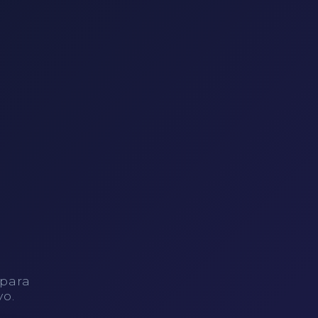
 para
vo.