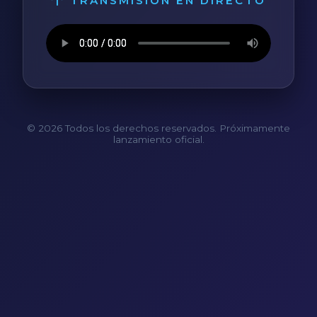
TRANSMISIÓN EN DIRECTO
© 2026 Todos los derechos reservados. Próximamente
lanzamiento oficial.