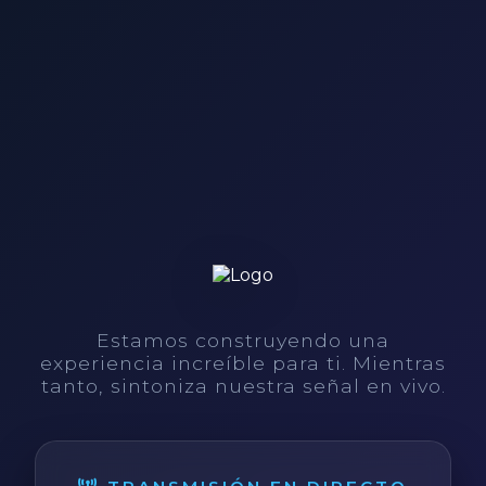
Estamos construyendo una
experiencia increíble para ti. Mientras
tanto, sintoniza nuestra señal en vivo.