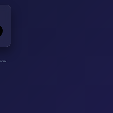
cial.