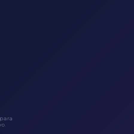
 para
vo.