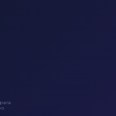
 para
vo.