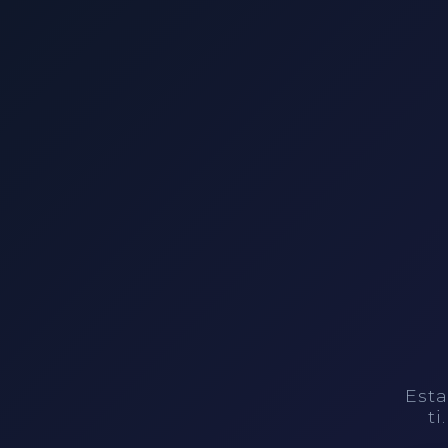
Esta
ti