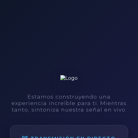
Estamos construyendo una
experiencia increíble para ti. Mientras
tanto, sintoniza nuestra señal en vivo.