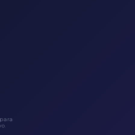
 para
vo.