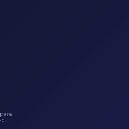
 para
vo.