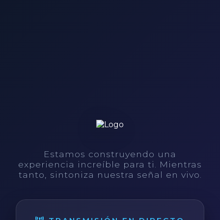
Estamos construyendo una
experiencia increíble para ti. Mientras
tanto, sintoniza nuestra señal en vivo.