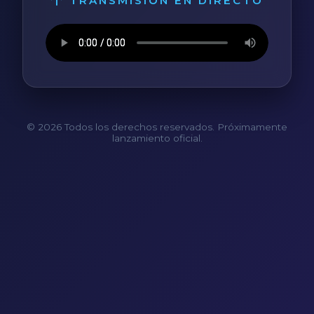
TRANSMISIÓN EN DIRECTO
© 2026 Todos los derechos reservados. Próximamente
lanzamiento oficial.