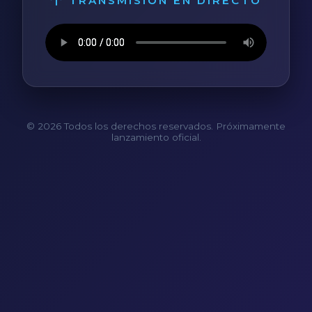
TRANSMISIÓN EN DIRECTO
© 2026 Todos los derechos reservados. Próximamente
lanzamiento oficial.