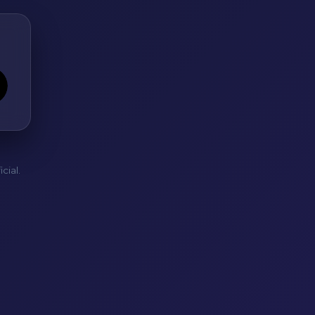
cial.