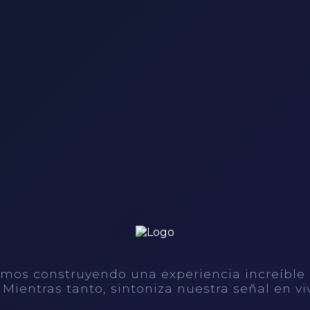
mos construyendo una experiencia increíble
. Mientras tanto, sintoniza nuestra señal en vi