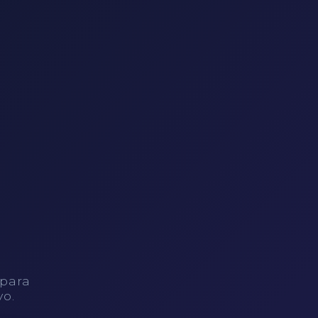
 para
vo.