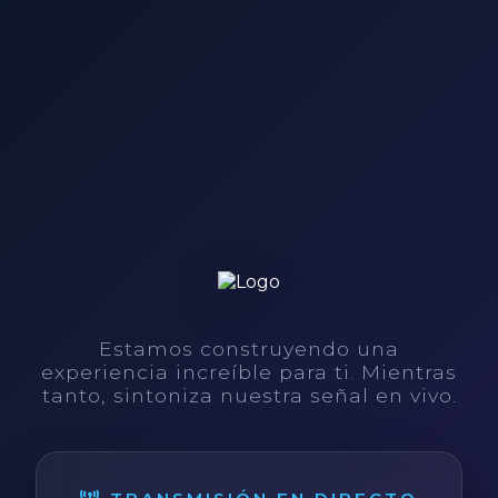
Estamos construyendo una
experiencia increíble para ti. Mientras
tanto, sintoniza nuestra señal en vivo.