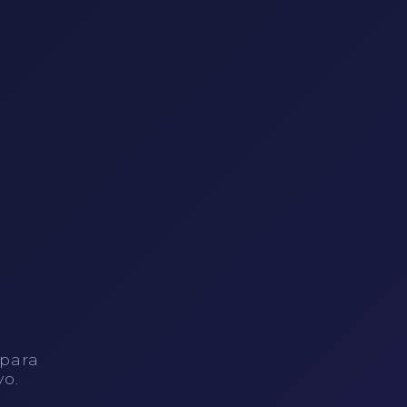
 para
vo.