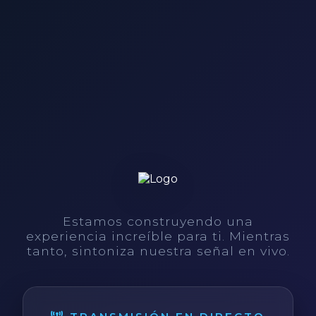
Estamos construyendo una
experiencia increíble para ti. Mientras
tanto, sintoniza nuestra señal en vivo.