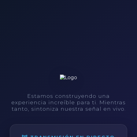
Estamos construyendo una
experiencia increíble para ti. Mientras
tanto, sintoniza nuestra señal en vivo.