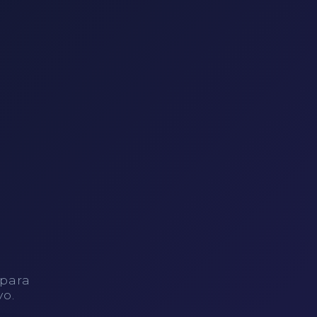
 para
vo.