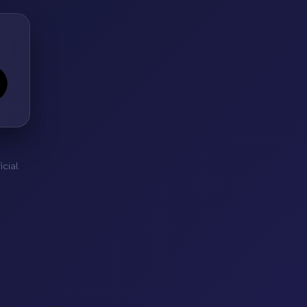
cial.