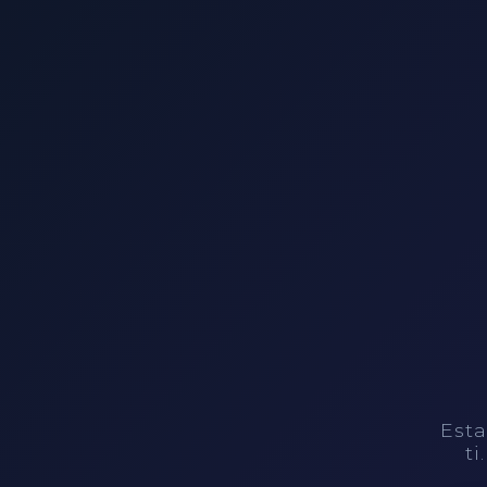
Esta
ti