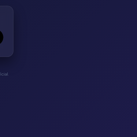
cial.