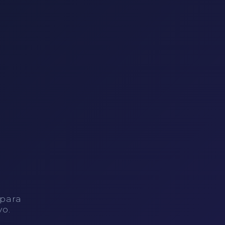
 para
vo.