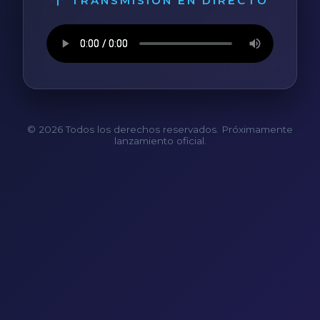
TRANSMISIÓN EN DIRECTO
© 2026 Todos los derechos reservados. Próximamente
lanzamiento oficial.