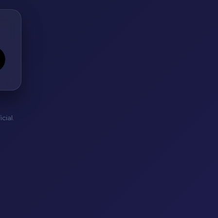
cial.