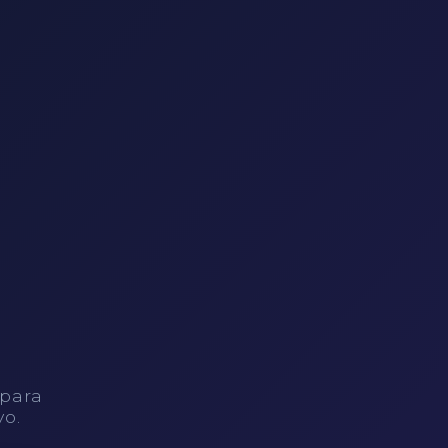
 para
vo.