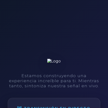
Estamos construyendo una
experiencia increíble para ti. Mientras
tanto, sintoniza nuestra señal en vivo.