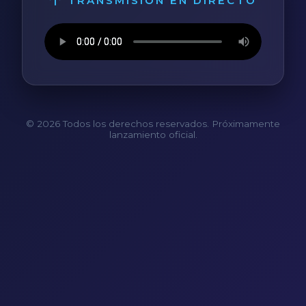
TRANSMISIÓN EN DIRECTO
© 2026 Todos los derechos reservados. Próximamente
lanzamiento oficial.