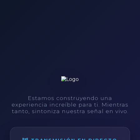
Estamos construyendo una
experiencia increíble para ti. Mientras
tanto, sintoniza nuestra señal en vivo.