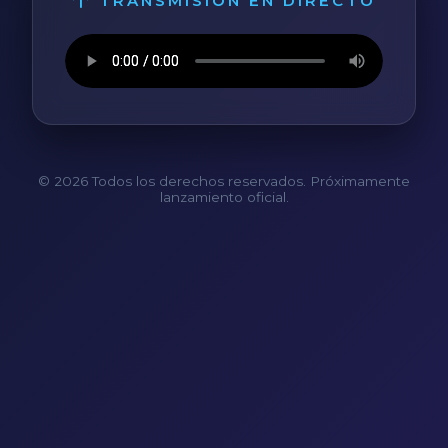
TRANSMISIÓN EN DIRECTO
© 2026 Todos los derechos reservados. Próximamente
lanzamiento oficial.