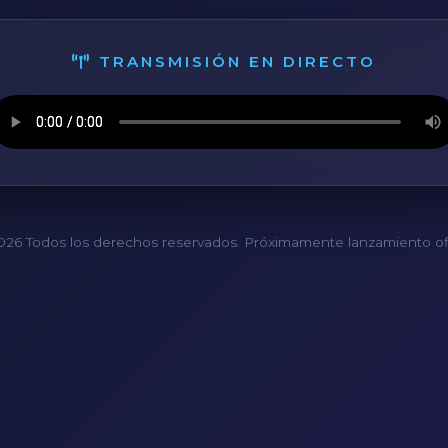
TRANSMISIÓN EN DIRECTO
26 Todos los derechos reservados. Próximamente lanzamiento ofi