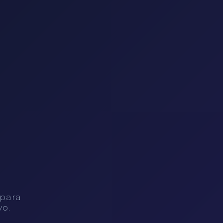
 para
vo.