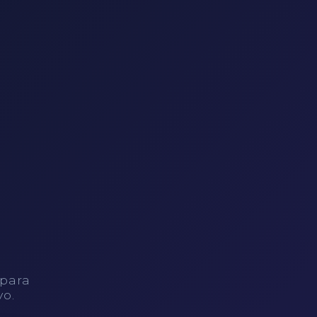
 para
vo.