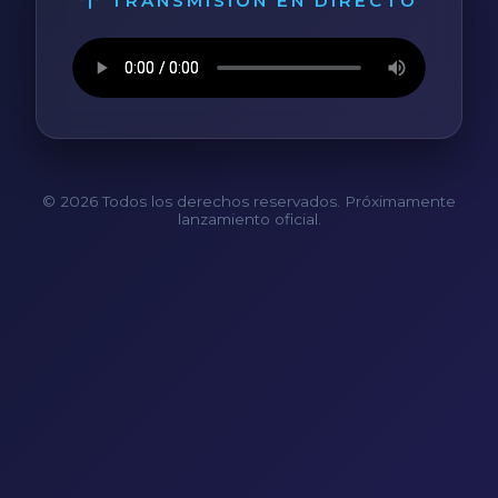
TRANSMISIÓN EN DIRECTO
© 2026 Todos los derechos reservados. Próximamente
lanzamiento oficial.