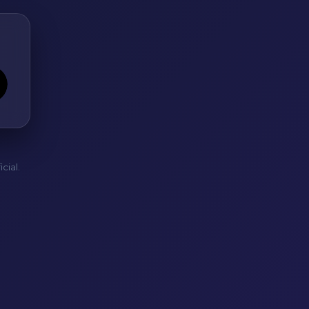
cial.