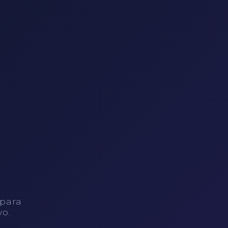
 para
vo.