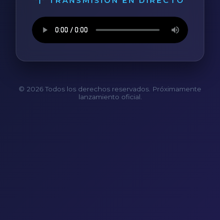
TRANSMISIÓN EN DIRECTO
© 2026 Todos los derechos reservados. Próximamente
lanzamiento oficial.