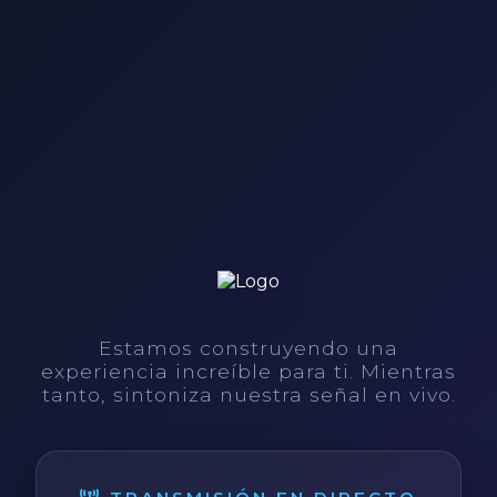
Estamos construyendo una
experiencia increíble para ti. Mientras
tanto, sintoniza nuestra señal en vivo.