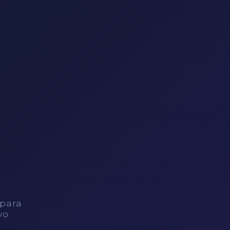
 para
vo.