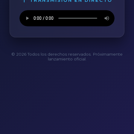
TRANSMISIÓN EN DIRECTO
© 2026 Todos los derechos reservados. Próximamente
lanzamiento oficial.