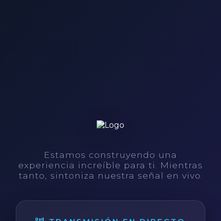
Estamos construyendo una
experiencia increíble para ti. Mientras
tanto, sintoniza nuestra señal en vivo.