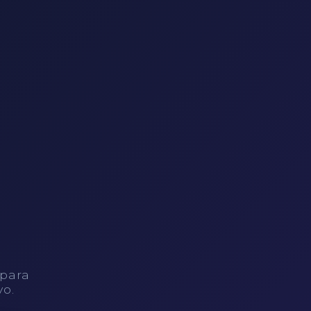
 para
vo.