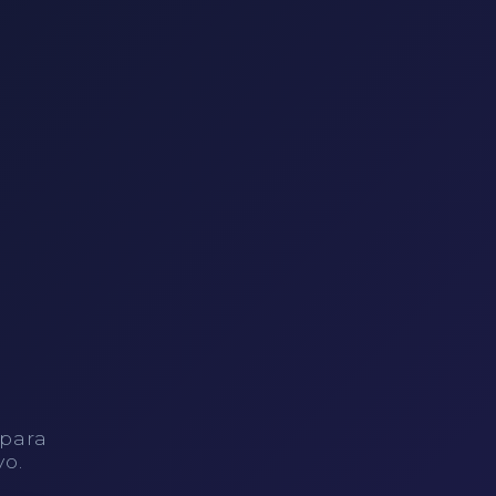
 para
vo.