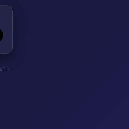
cial.